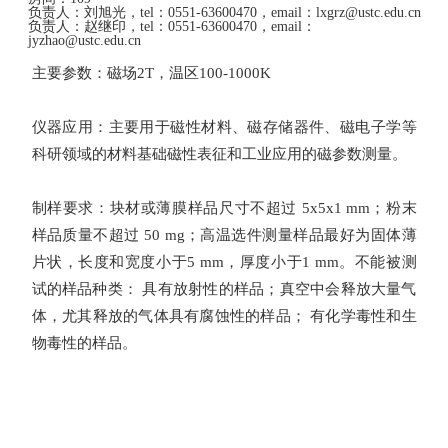
负责人：
刘旭光，tel：0551-63600470，email：lxgrz@ustc.edu.cn
负责人：
赵继印，tel：0551-63600470，email：
jyzhao@ustc.edu.cn
主要参数：
磁场
2T，
温区
100-1000K
仪器应用：
主要用于磁性材料、磁存储器件、磁电子学等
科研领域的材料基础磁性表征和工业应用的磁参数测量。
制样要求：
块材或薄膜样品尺寸不超过
5x5x1 mm
；粉末
样品质量不超过
50 mg
；高温选件测量样品最好为固体薄
片状，长度和宽度小于
5 mm
，厚度小于
1 mm
。不能被测
试的样品种类： 具有放射性的样品；真空中会释放大量气
体，尤其释放的气体具有腐蚀性的样品； 有化学毒性和生
物毒性的样品。