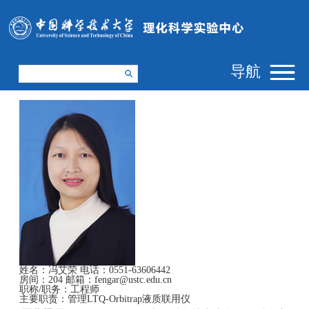
导航
姓名：
冯艾荣
电话：
0551-63606442
房间：
204
邮箱：
fengar@ustc.edu.cn
职称/职务：
工程师
主要职责：
管理LTQ-Orbitrap液质联用仪