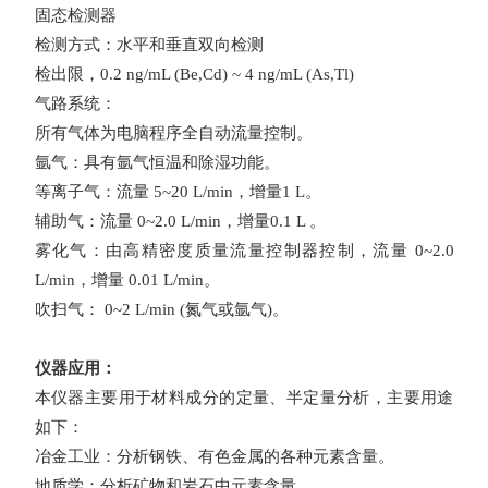
固态检测器
检测方式：水平和垂直双向检测
检出限，
0.2 ng/mL (Be,Cd) ~ 4 ng/mL (As,Tl)
气路系统：
所有气体为电脑程序全自动流量控制。
氩气：具有氩气恒温和除湿功能。
等离子气：流量
5~20 L/min
，增量
1 L
。
辅助气：流量
0~2.0 L/min
，增量
0.1 L
。
雾化气：由高精密度质量流量控制器控制，流量
0~2.0
L/min
，增量
0.01 L/min
。
吹扫气：
0~2 L/min (
氮气或氩气
)
。
仪器应用：
本仪器主要用于材料成分的定量、半定量分析，主要用途
如下：
冶金工业：分析钢铁、有色金属的各种元素含量。
地质学：分析矿物和岩石中元素含量。