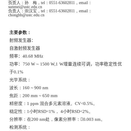
负责人：
孙 梅，tel：0551-63602811，email：
sunmei@ustc.edu.cn
负责人：
崇汉宝，tel：0551-63602811，email：
chonghb@ustc.edu.cn
主要参数：
射频发生器：
自激射频发生器
频率：
40.68 MHz
功率：
750 W ~ 1500 W,1 W
增量连续可调，功率稳定性优
于
0.1%
光学系统：
波长：
160 ~ 900 nm
焦距：
200 mm ~ 650 mm
精密度：
1 ppm
混合多元素溶液。
CV<0.5%
。
稳定性：
1
小时
RSD<1%
，
4
小时
RSD<2%
。
分辨率：在
200 nm
处，像素分辨率：
0.003 nm
。
检测系统：